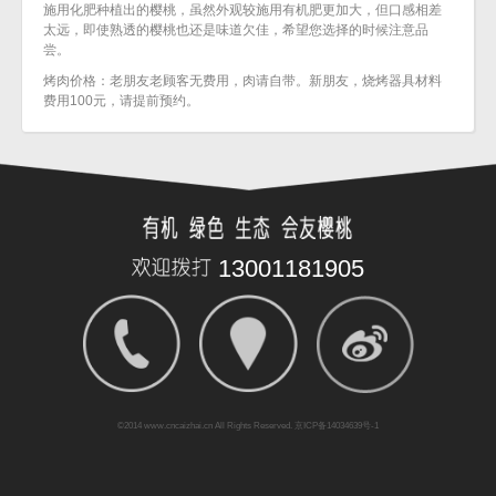
施用化肥种植出的樱桃，虽然外观较施用有机肥更加大，但口感相差
太远，即使熟透的樱桃也还是味道欠佳，希望您选择的时候注意品
尝。
烤肉价格：老朋友老顾客无费用，肉请自带。新朋友，烧烤器具材料
费用100元，请提前预约。
13001181905
©2014
www.cncaizhai.cn
All Rights Reserved. 京ICP备14034639号-1