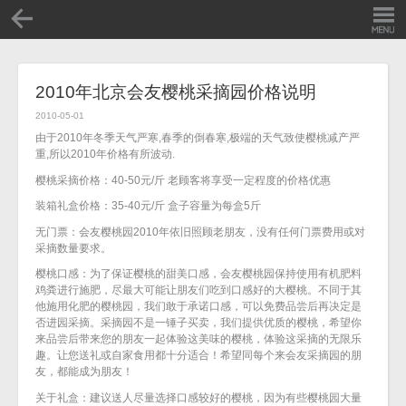
2010年北京会友樱桃采摘园价格说明
2010-05-01
由于2010年冬季天气严寒,春季的倒春寒,极端的天气致使樱桃减产严
重,所以2010年价格有所波动.
樱桃采摘价格：40-50元/斤 老顾客将享受一定程度的价格优惠
装箱礼盒价格：35-40元/斤 盒子容量为每盒5斤
无门票：会友樱桃园2010年依旧照顾老朋友，没有任何门票费用或对
采摘数量要求。
樱桃口感：为了保证樱桃的甜美口感，会友樱桃园保持使用有机肥料
鸡粪进行施肥，尽最大可能让朋友们吃到口感好的大樱桃。不同于其
他施用化肥的樱桃园，我们敢于承诺口感，可以免费品尝后再决定是
否进园采摘。采摘园不是一锤子买卖，我们提供优质的樱桃，希望你
来品尝后带来您的朋友一起体验这美味的樱桃，体验这采摘的无限乐
趣。让您送礼或自家食用都十分适合！希望同每个来会友采摘园的朋
友，都能成为朋友！
关于礼盒：建议送人尽量选择口感较好的樱桃，因为有些樱桃园大量