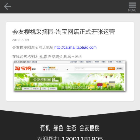
会友樱桃采摘园-淘宝网店正式开张运营
2010-09-09
会友樱桃园淘宝网店地址:
http://caizhai.taobao.com
在线购买:樱桃礼盒,散养柴鸡蛋,现磨玉米面
13001181905